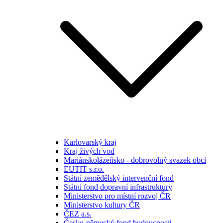
Karlovarský kraj
Kraj živých vod
Mariánskolázeňsko - dobrovolný svazek obcí
EUTIT s.r.o.
Státní zemědělský intervenční fond
Státní fond dopravní infrastruktury
Ministerstvo pro místní rozvoj ČR
Ministerstvo kultury ČR
ČEZ a.s.
Česko-německý fond budoucnosti