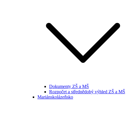
Dokumenty ZŠ a MŠ
Rozpočet a střednědobý výhled ZŠ a MŠ
Mariánskolázeňsko