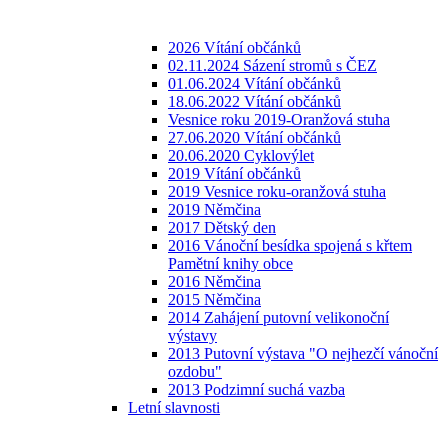
2026 Vítání občánků
02.11.2024 Sázení stromů s ČEZ
01.06.2024 Vítání občánků
18.06.2022 Vítání občánků
Vesnice roku 2019-Oranžová stuha
27.06.2020 Vítání občánků
20.06.2020 Cyklovýlet
2019 Vítání občánků
2019 Vesnice roku-oranžová stuha
2019 Němčina
2017 Dětský den
2016 Vánoční besídka spojená s křtem
Pamětní knihy obce
2016 Němčina
2015 Němčina
2014 Zahájení putovní velikonoční
výstavy
2013 Putovní výstava "O nejhezčí vánoční
ozdobu"
2013 Podzimní suchá vazba
Letní slavnosti