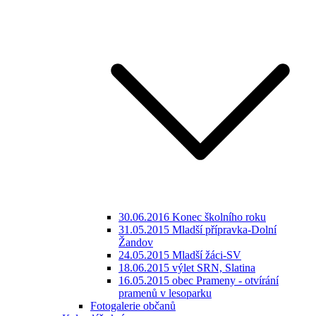
30.06.2016 Konec školního roku
31.05.2015 Mladší přípravka-Dolní
Žandov
24.05.2015 Mladší žáci-SV
18.06.2015 výlet SRN, Slatina
16.05.2015 obec Prameny - otvírání
pramenů v lesoparku
Fotogalerie občanů