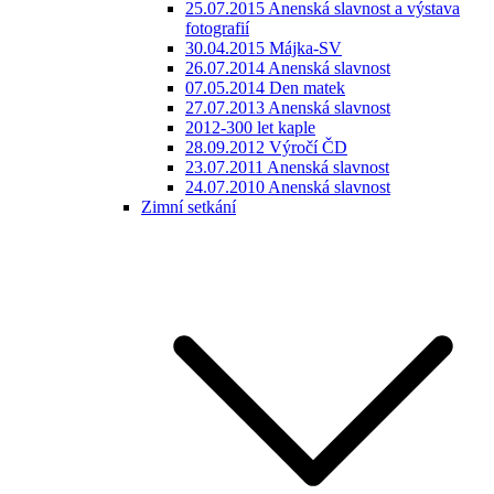
25.07.2015 Anenská slavnost a výstava
fotografií
30.04.2015 Májka-SV
26.07.2014 Anenská slavnost
07.05.2014 Den matek
27.07.2013 Anenská slavnost
2012-300 let kaple
28.09.2012 Výročí ČD
23.07.2011 Anenská slavnost
24.07.2010 Anenská slavnost
Zimní setkání