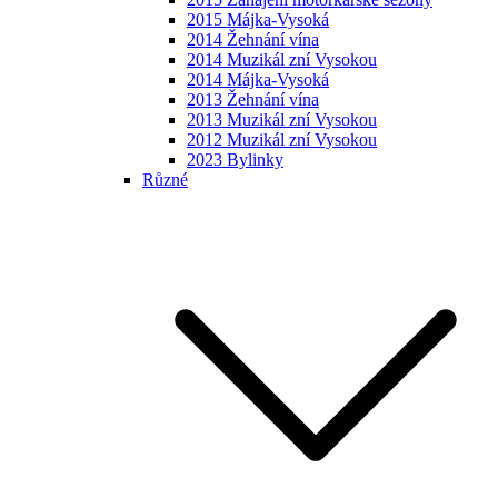
2015 Májka-Vysoká
2014 Žehnání vína
2014 Muzikál zní Vysokou
2014 Májka-Vysoká
2013 Žehnání vína
2013 Muzikál zní Vysokou
2012 Muzikál zní Vysokou
2023 Bylinky
Různé