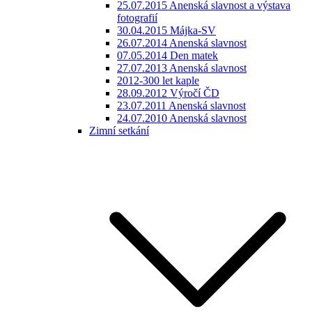
25.07.2015 Anenská slavnost a výstava
fotografií
30.04.2015 Májka-SV
26.07.2014 Anenská slavnost
07.05.2014 Den matek
27.07.2013 Anenská slavnost
2012-300 let kaple
28.09.2012 Výročí ČD
23.07.2011 Anenská slavnost
24.07.2010 Anenská slavnost
Zimní setkání