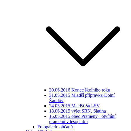
30.06.2016 Konec školního roku
31.05.2015 Mladší přípravka-Dolní
Žandov
24.05.2015 Mladší žáci-SV
18.06.2015 výlet SRN, Slatina
16.05.2015 obec Prameny - otvírání
pramenů v lesoparku
Fotogalerie občanů