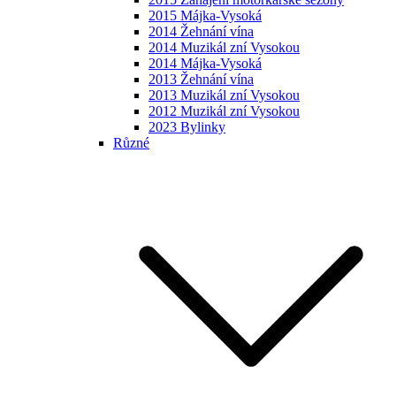
2015 Májka-Vysoká
2014 Žehnání vína
2014 Muzikál zní Vysokou
2014 Májka-Vysoká
2013 Žehnání vína
2013 Muzikál zní Vysokou
2012 Muzikál zní Vysokou
2023 Bylinky
Různé