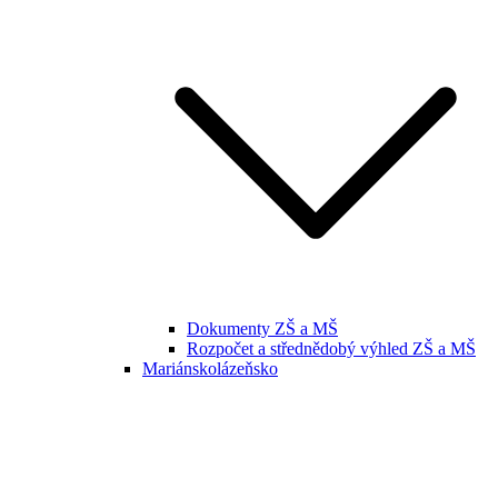
Dokumenty ZŠ a MŠ
Rozpočet a střednědobý výhled ZŠ a MŠ
Mariánskolázeňsko