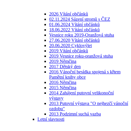
2026 Vítání občánků
02.11.2024 Sázení stromů s ČEZ
01.06.2024 Vítání občánků
18.06.2022 Vítání občánků
Vesnice roku 2019-Oranžová stuha
27.06.2020 Vítání občánků
20.06.2020 Cyklovýlet
2019 Vítání občánků
2019 Vesnice roku-oranžová stuha
2019 Němčina
2017 Dětský den
2016 Vánoční besídka spojená s křtem
Pamětní knihy obce
2016 Němčina
2015 Němčina
2014 Zahájení putovní velikonoční
výstavy
2013 Putovní výstava "O nejhezčí vánoční
ozdobu"
2013 Podzimní suchá vazba
Letní slavnosti