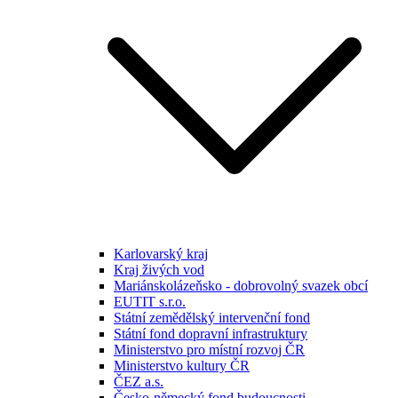
Karlovarský kraj
Kraj živých vod
Mariánskolázeňsko - dobrovolný svazek obcí
EUTIT s.r.o.
Státní zemědělský intervenční fond
Státní fond dopravní infrastruktury
Ministerstvo pro místní rozvoj ČR
Ministerstvo kultury ČR
ČEZ a.s.
Česko-německý fond budoucnosti