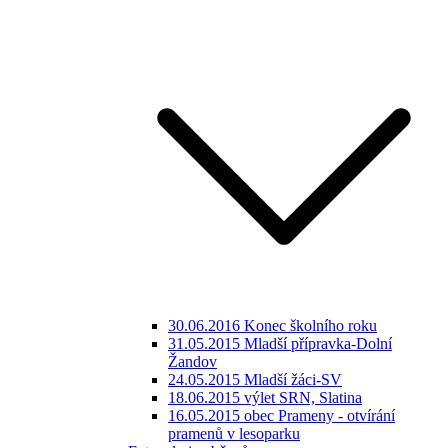
30.06.2016 Konec školního roku
31.05.2015 Mladší přípravka-Dolní
Žandov
24.05.2015 Mladší žáci-SV
18.06.2015 výlet SRN, Slatina
16.05.2015 obec Prameny - otvírání
pramenů v lesoparku