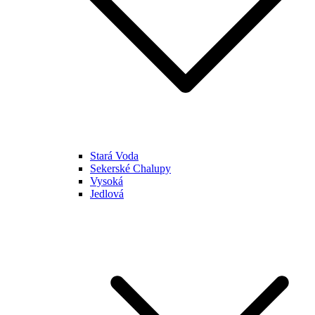
Stará Voda
Sekerské Chalupy
Vysoká
Jedlová