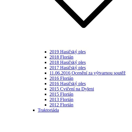
2019 Hasičský ples
2018 Florián
2018 Hasičský ples
2017 Hasičský ples
11.06.2016 Ocenění za výtvarnou soutěž
2016 Florián
2016 Hasičský ples
2015 Cvičení na Dyleni
2015 Florián
2013 Florián
2012 Florián
Traktoriáda