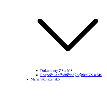
Dokumenty ZŠ a MŠ
Rozpočet a střednědobý výhled ZŠ a MŠ
Mariánskolázeňsko