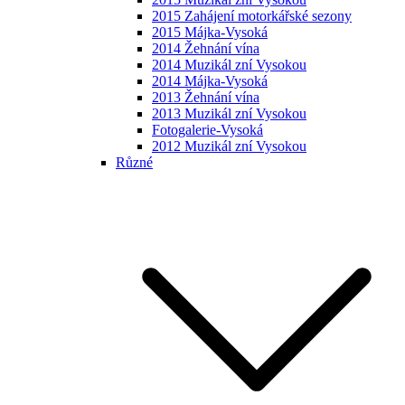
2015 Zahájení motorkářské sezony
2015 Májka-Vysoká
2014 Žehnání vína
2014 Muzikál zní Vysokou
2014 Májka-Vysoká
2013 Žehnání vína
2013 Muzikál zní Vysokou
Fotogalerie-Vysoká
2012 Muzikál zní Vysokou
Různé