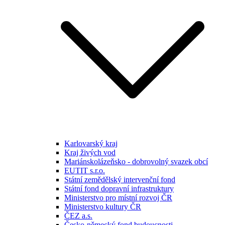
Karlovarský kraj
Kraj živých vod
Mariánskolázeňsko - dobrovolný svazek obcí
EUTIT s.r.o.
Státní zemědělský intervenční fond
Státní fond dopravní infrastruktury
Ministerstvo pro místní rozvoj ČR
Ministerstvo kultury ČR
ČEZ a.s.
Česko-německý fond budoucnosti