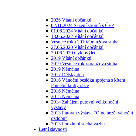
2026 Vítání občánků
02.11.2024 Sázení stromů s ČEZ
01.06.2024 Vítání občánků
18.06.2022 Vítání občánků
Vesnice roku 2019-Oranžová stuha
27.06.2020 Vítání občánků
20.06.2020 Cyklovýlet
2019 Vítání občánků
2019 Vesnice roku-oranžová stuha
2019 Němčina
2017 Dětský den
2016 Vánoční besídka spojená s křtem
Pamětní knihy obce
2016 Němčina
2015 Němčina
2014 Zahájení putovní velikonoční
výstavy
2013 Putovní výstava "O nejhezčí vánoční
ozdobu"
2013 Podzimní suchá vazba
Letní slavnosti