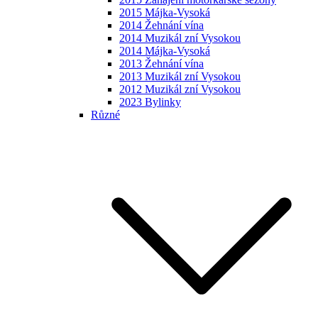
2015 Májka-Vysoká
2014 Žehnání vína
2014 Muzikál zní Vysokou
2014 Májka-Vysoká
2013 Žehnání vína
2013 Muzikál zní Vysokou
2012 Muzikál zní Vysokou
2023 Bylinky
Různé