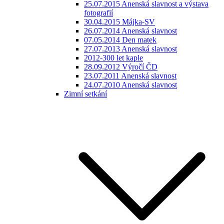
25.07.2015 Anenská slavnost a výstava
fotografií
30.04.2015 Májka-SV
26.07.2014 Anenská slavnost
07.05.2014 Den matek
27.07.2013 Anenská slavnost
2012-300 let kaple
28.09.2012 Výročí ČD
23.07.2011 Anenská slavnost
24.07.2010 Anenská slavnost
Zimní setkání