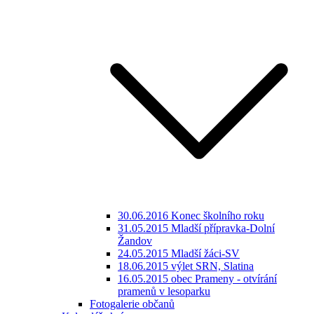
30.06.2016 Konec školního roku
31.05.2015 Mladší přípravka-Dolní
Žandov
24.05.2015 Mladší žáci-SV
18.06.2015 výlet SRN, Slatina
16.05.2015 obec Prameny - otvírání
pramenů v lesoparku
Fotogalerie občanů