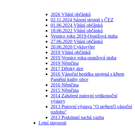
2026 Vítání občánků
02.11.2024 Sázení stromů s ČEZ
01.06.2024 Vítání občánků
18.06.2022 Vítání občánků
Vesnice roku 2019-Oranžová stuha
27.06.2020 Vítání občánků
20.06.2020 Cyklovýlet
2019 Vítání občánků
2019 Vesnice roku-oranžová stuha
2019 Němčina
2017 Dětský den
2016 Vánoční besídka spojená s křtem
Pamětní knihy obce
2016 Němčina
2015 Němčina
2014 Zahájení putovní velikonoční
výstavy
2013 Putovní výstava "O nejhezčí vánoční
ozdobu"
2013 Podzimní suchá vazba
Letní slavnosti