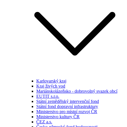
Karlovarský kraj
Kraj živých vod
Mariánskolázeňsko - dobrovolný svazek obcí
EUTIT s.r.o.
Státní zemědělský intervenční fond
Státní fond dopravní infrastruktury
Ministerstvo pro místní rozvoj ČR
Ministerstvo kultury ČR
ČEZ a.s.
Česko-německý fond budoucnosti