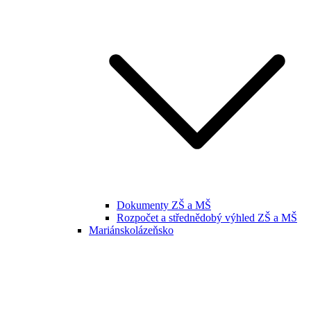
Dokumenty ZŠ a MŠ
Rozpočet a střednědobý výhled ZŠ a MŠ
Mariánskolázeňsko