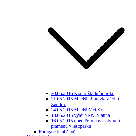
30.06.2016 Konec školního roku
31.05.2015 Mladší přípravka-Dolní
Žandov
24.05.2015 Mladší žáci-SV
18.06.2015 výlet SRN, Slatina
16.05.2015 obec Prameny - otvírání
pramenů v lesoparku
Fotogalerie občanů