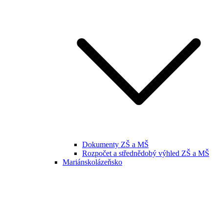
Dokumenty ZŠ a MŠ
Rozpočet a střednědobý výhled ZŠ a MŠ
Mariánskolázeňsko