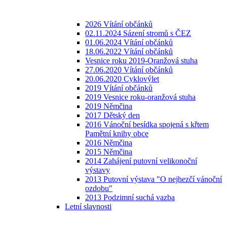
2026 Vítání občánků
02.11.2024 Sázení stromů s ČEZ
01.06.2024 Vítání občánků
18.06.2022 Vítání občánků
Vesnice roku 2019-Oranžová stuha
27.06.2020 Vítání občánků
20.06.2020 Cyklovýlet
2019 Vítání občánků
2019 Vesnice roku-oranžová stuha
2019 Němčina
2017 Dětský den
2016 Vánoční besídka spojená s křtem
Pamětní knihy obce
2016 Němčina
2015 Němčina
2014 Zahájení putovní velikonoční
výstavy
2013 Putovní výstava "O nejhezčí vánoční
ozdobu"
2013 Podzimní suchá vazba
Letní slavnosti