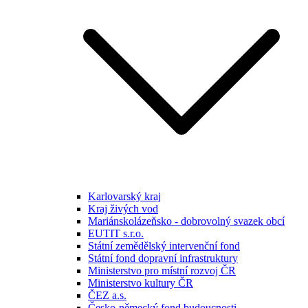
Karlovarský kraj
Kraj živých vod
Mariánskolázeňsko - dobrovolný svazek obcí
EUTIT s.r.o.
Státní zemědělský intervenční fond
Státní fond dopravní infrastruktury
Ministerstvo pro místní rozvoj ČR
Ministerstvo kultury ČR
ČEZ a.s.
Česko-německý fond budoucnosti