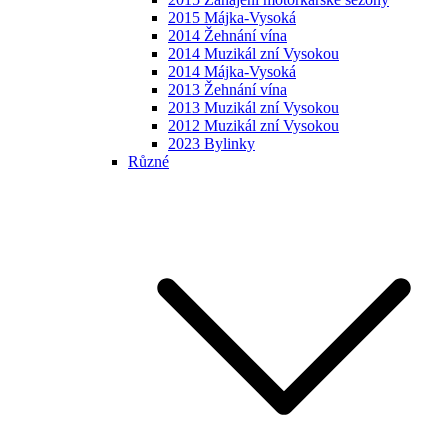
2015 Májka-Vysoká
2014 Žehnání vína
2014 Muzikál zní Vysokou
2014 Májka-Vysoká
2013 Žehnání vína
2013 Muzikál zní Vysokou
2012 Muzikál zní Vysokou
2023 Bylinky
Různé