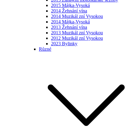
2015 Májka-Vysoká
2014 Žehnání vína
2014 Muzikál zní Vysokou
2014 Májka-Vysoká
2013 Žehnání vína
2013 Muzikál zní Vysokou
2012 Muzikál zní Vysokou
2023 Bylinky
Různé