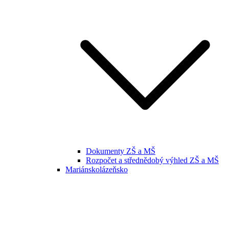
Dokumenty ZŠ a MŠ
Rozpočet a střednědobý výhled ZŠ a MŠ
Mariánskolázeňsko