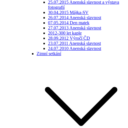
25.07.2015 Anenská slavnost a výstava
fotografií
30.04.2015 Májka-SV
26.07.2014 Anenská slavnost
07.05.2014 Den matek
27.07.2013 Anenská slavnost
2012-300 let kaple
28.09.2012 Výročí ČD
23.07.2011 Anenská slavnost
24.07.2010 Anenská slavnost
Zimní setkání