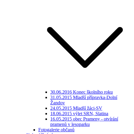
30.06.2016 Konec školního roku
31.05.2015 Mladší přípravka-Dolní
Žandov
24.05.2015 Mladší žáci-SV
18.06.2015 výlet SRN, Slatina
16.05.2015 obec Prameny - otvírání
pramenů v lesoparku
Fotogalerie občanů