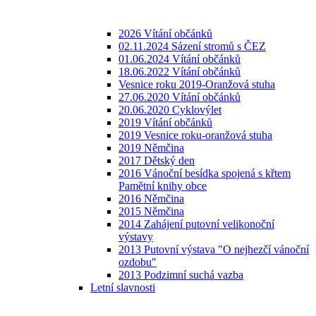
2026 Vítání občánků
02.11.2024 Sázení stromů s ČEZ
01.06.2024 Vítání občánků
18.06.2022 Vítání občánků
Vesnice roku 2019-Oranžová stuha
27.06.2020 Vítání občánků
20.06.2020 Cyklovýlet
2019 Vítání občánků
2019 Vesnice roku-oranžová stuha
2019 Němčina
2017 Dětský den
2016 Vánoční besídka spojená s křtem
Pamětní knihy obce
2016 Němčina
2015 Němčina
2014 Zahájení putovní velikonoční
výstavy
2013 Putovní výstava "O nejhezčí vánoční
ozdobu"
2013 Podzimní suchá vazba
Letní slavnosti