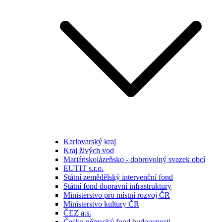
Karlovarský kraj
Kraj živých vod
Mariánskolázeňsko - dobrovolný svazek obcí
EUTIT s.r.o.
Státní zemědělský intervenční fond
Státní fond dopravní infrastruktury
Ministerstvo pro místní rozvoj ČR
Ministerstvo kultury ČR
ČEZ a.s.
Česko-německý fond budoucnosti