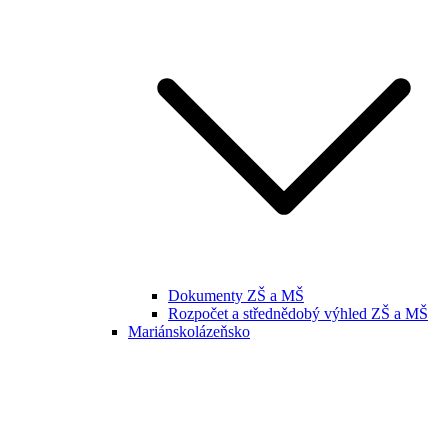
Dokumenty ZŠ a MŠ
Rozpočet a střednědobý výhled ZŠ a MŠ
Mariánskolázeňsko