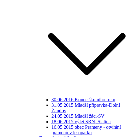
30.06.2016 Konec školního roku
31.05.2015 Mladší přípravka-Dolní
Žandov
24.05.2015 Mladší žáci-SV
18.06.2015 výlet SRN, Slatina
16.05.2015 obec Prameny - otvírání
pramenů v lesoparku