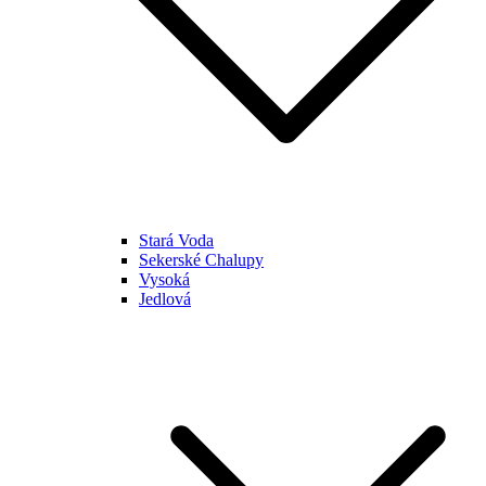
Stará Voda
Sekerské Chalupy
Vysoká
Jedlová