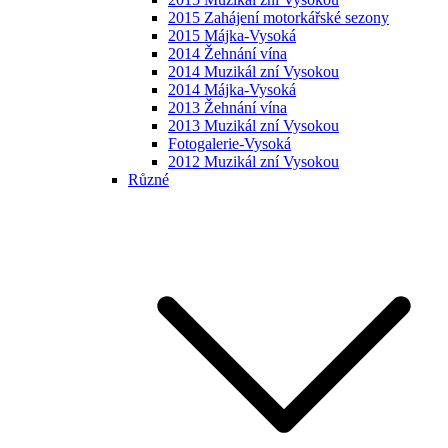
2015 Zahájení motorkářské sezony
2015 Májka-Vysoká
2014 Žehnání vína
2014 Muzikál zní Vysokou
2014 Májka-Vysoká
2013 Žehnání vína
2013 Muzikál zní Vysokou
Fotogalerie-Vysoká
2012 Muzikál zní Vysokou
Různé