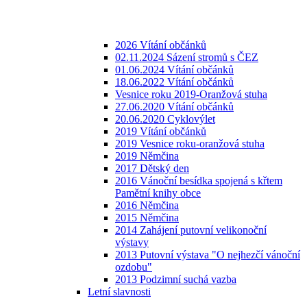
2026 Vítání občánků
02.11.2024 Sázení stromů s ČEZ
01.06.2024 Vítání občánků
18.06.2022 Vítání občánků
Vesnice roku 2019-Oranžová stuha
27.06.2020 Vítání občánků
20.06.2020 Cyklovýlet
2019 Vítání občánků
2019 Vesnice roku-oranžová stuha
2019 Němčina
2017 Dětský den
2016 Vánoční besídka spojená s křtem
Pamětní knihy obce
2016 Němčina
2015 Němčina
2014 Zahájení putovní velikonoční
výstavy
2013 Putovní výstava "O nejhezčí vánoční
ozdobu"
2013 Podzimní suchá vazba
Letní slavnosti