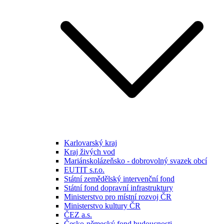
Karlovarský kraj
Kraj živých vod
Mariánskolázeňsko - dobrovolný svazek obcí
EUTIT s.r.o.
Státní zemědělský intervenční fond
Státní fond dopravní infrastruktury
Ministerstvo pro místní rozvoj ČR
Ministerstvo kultury ČR
ČEZ a.s.
Česko-německý fond budoucnosti