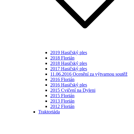
2019 Hasičský ples
2018 Florián
2018 Hasičský ples
2017 Hasičský ples
11.06.2016 Ocenění za výtvarnou soutěž
2016 Florián
2016 Hasičský ples
2015 Cvičení na Dyleni
2015 Florián
2013 Florián
2012 Florián
Traktoriáda