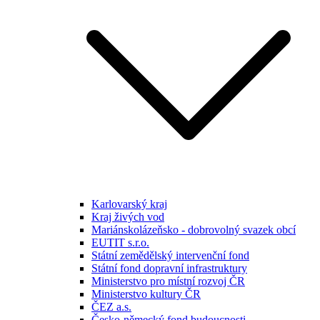
Karlovarský kraj
Kraj živých vod
Mariánskolázeňsko - dobrovolný svazek obcí
EUTIT s.r.o.
Státní zemědělský intervenční fond
Státní fond dopravní infrastruktury
Ministerstvo pro místní rozvoj ČR
Ministerstvo kultury ČR
ČEZ a.s.
Česko-německý fond budoucnosti