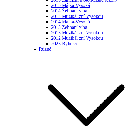
2015 Májka-Vysoká
2014 Žehnání vína
2014 Muzikál zní Vysokou
2014 Májka-Vysoká
2013 Žehnání vína
2013 Muzikál zní Vysokou
2012 Muzikál zní Vysokou
2023 Bylinky
Různé