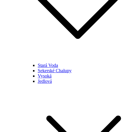
Stará Voda
Sekerské Chalupy
Vysoká
Jedlová