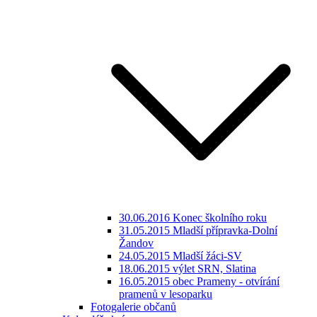
30.06.2016 Konec školního roku
31.05.2015 Mladší přípravka-Dolní
Žandov
24.05.2015 Mladší žáci-SV
18.06.2015 výlet SRN, Slatina
16.05.2015 obec Prameny - otvírání
pramenů v lesoparku
Fotogalerie občanů