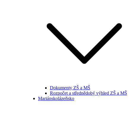
Dokumenty ZŠ a MŠ
Rozpočet a střednědobý výhled ZŠ a MŠ
Mariánskolázeňsko