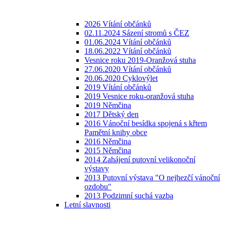
2026 Vítání občánků
02.11.2024 Sázení stromů s ČEZ
01.06.2024 Vítání občánků
18.06.2022 Vítání občánků
Vesnice roku 2019-Oranžová stuha
27.06.2020 Vítání občánků
20.06.2020 Cyklovýlet
2019 Vítání občánků
2019 Vesnice roku-oranžová stuha
2019 Němčina
2017 Dětský den
2016 Vánoční besídka spojená s křtem
Pamětní knihy obce
2016 Němčina
2015 Němčina
2014 Zahájení putovní velikonoční
výstavy
2013 Putovní výstava "O nejhezčí vánoční
ozdobu"
2013 Podzimní suchá vazba
Letní slavnosti