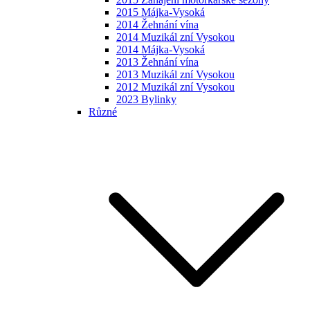
2015 Májka-Vysoká
2014 Žehnání vína
2014 Muzikál zní Vysokou
2014 Májka-Vysoká
2013 Žehnání vína
2013 Muzikál zní Vysokou
2012 Muzikál zní Vysokou
2023 Bylinky
Různé