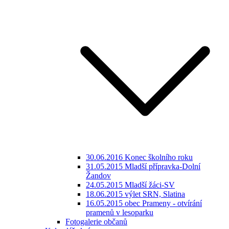
30.06.2016 Konec školního roku
31.05.2015 Mladší přípravka-Dolní
Žandov
24.05.2015 Mladší žáci-SV
18.06.2015 výlet SRN, Slatina
16.05.2015 obec Prameny - otvírání
pramenů v lesoparku
Fotogalerie občanů