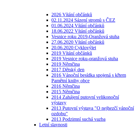
2026 Vítání občánků
02.11.2024 Sázení stromů s ČEZ
01.06.2024 Vítání občánků
18.06.2022 Vítání občánků
Vesnice roku 2019-Oranžová stuha
27.06.2020 Vítání občánků
20.06.2020 Cyklovýlet
2019 Vítání občánků
2019 Vesnice roku-oranžová stuha
2019 Němčina
2017 Dětský den
2016 Vánoční besídka spojená s křtem
Pamětní knihy obce
2016 Němčina
2015 Němčina
2014 Zahájení putovní velikonoční
výstavy
2013 Putovní výstava "O nejhezčí vánoční
ozdobu"
2013 Podzimní suchá vazba
Letní slavnosti