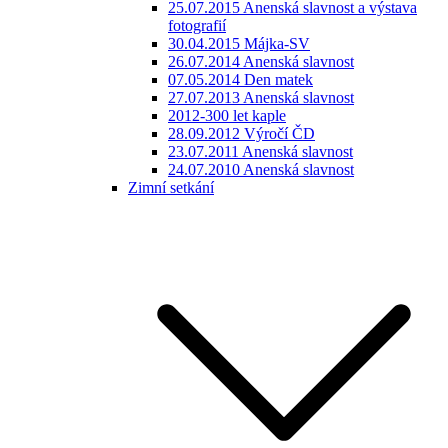
25.07.2015 Anenská slavnost a výstava
fotografií
30.04.2015 Májka-SV
26.07.2014 Anenská slavnost
07.05.2014 Den matek
27.07.2013 Anenská slavnost
2012-300 let kaple
28.09.2012 Výročí ČD
23.07.2011 Anenská slavnost
24.07.2010 Anenská slavnost
Zimní setkání