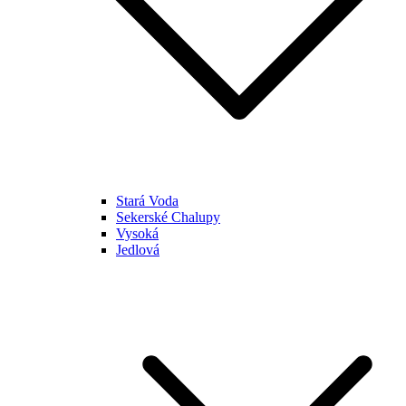
Stará Voda
Sekerské Chalupy
Vysoká
Jedlová