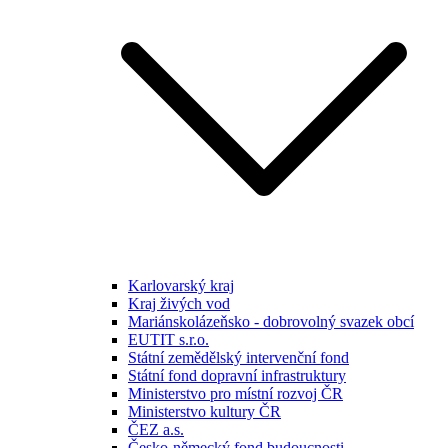
Karlovarský kraj
Kraj živých vod
Mariánskolázeňsko - dobrovolný svazek obcí
EUTIT s.r.o.
Státní zemědělský intervenční fond
Státní fond dopravní infrastruktury
Ministerstvo pro místní rozvoj ČR
Ministerstvo kultury ČR
ČEZ a.s.
Česko-německý fond budoucnosti