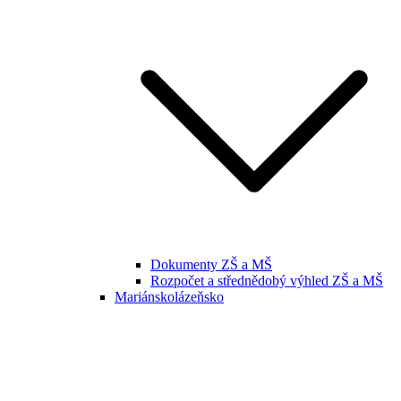
Dokumenty ZŠ a MŠ
Rozpočet a střednědobý výhled ZŠ a MŠ
Mariánskolázeňsko