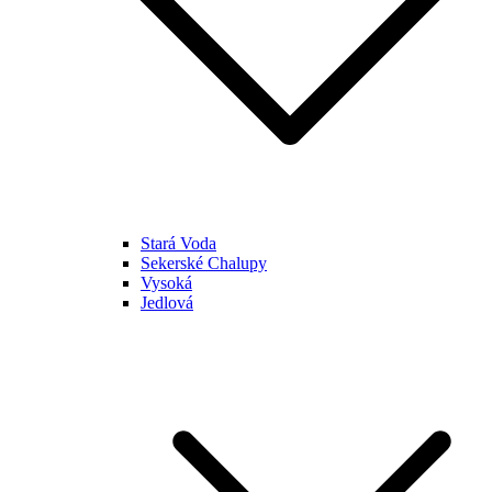
Stará Voda
Sekerské Chalupy
Vysoká
Jedlová