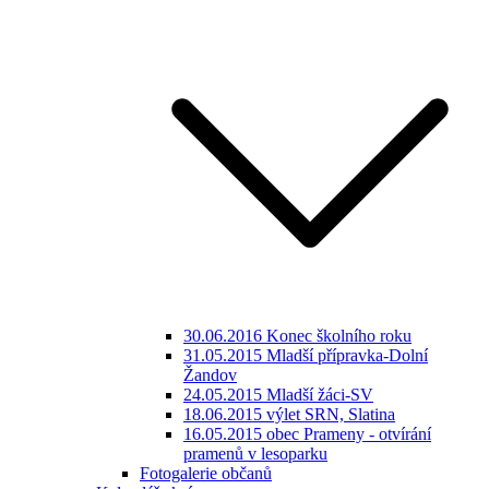
30.06.2016 Konec školního roku
31.05.2015 Mladší přípravka-Dolní
Žandov
24.05.2015 Mladší žáci-SV
18.06.2015 výlet SRN, Slatina
16.05.2015 obec Prameny - otvírání
pramenů v lesoparku
Fotogalerie občanů