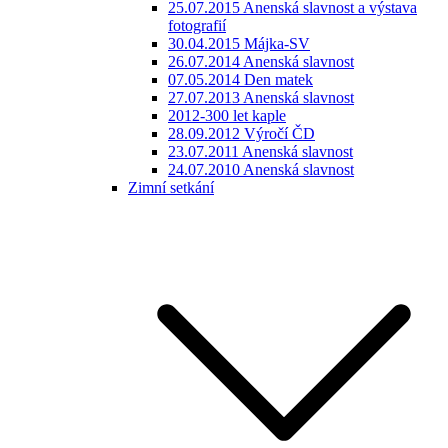
25.07.2015 Anenská slavnost a výstava
fotografií
30.04.2015 Májka-SV
26.07.2014 Anenská slavnost
07.05.2014 Den matek
27.07.2013 Anenská slavnost
2012-300 let kaple
28.09.2012 Výročí ČD
23.07.2011 Anenská slavnost
24.07.2010 Anenská slavnost
Zimní setkání