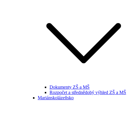
Dokumenty ZŠ a MŠ
Rozpočet a střednědobý výhled ZŠ a MŠ
Mariánskolázeňsko