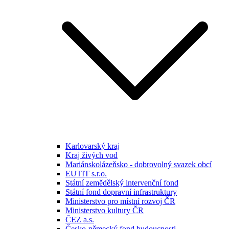
Karlovarský kraj
Kraj živých vod
Mariánskolázeňsko - dobrovolný svazek obcí
EUTIT s.r.o.
Státní zemědělský intervenční fond
Státní fond dopravní infrastruktury
Ministerstvo pro místní rozvoj ČR
Ministerstvo kultury ČR
ČEZ a.s.
Česko-německý fond budoucnosti