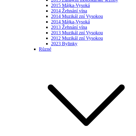
2015 Májka-Vysoká
2014 Žehnání vína
2014 Muzikál zní Vysokou
2014 Májka-Vysoká
2013 Žehnání vína
2013 Muzikál zní Vysokou
2012 Muzikál zní Vysokou
2023 Bylinky
Různé