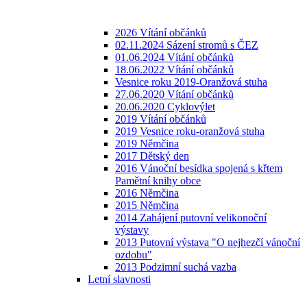
2026 Vítání občánků
02.11.2024 Sázení stromů s ČEZ
01.06.2024 Vítání občánků
18.06.2022 Vítání občánků
Vesnice roku 2019-Oranžová stuha
27.06.2020 Vítání občánků
20.06.2020 Cyklovýlet
2019 Vítání občánků
2019 Vesnice roku-oranžová stuha
2019 Němčina
2017 Dětský den
2016 Vánoční besídka spojená s křtem
Pamětní knihy obce
2016 Němčina
2015 Němčina
2014 Zahájení putovní velikonoční
výstavy
2013 Putovní výstava "O nejhezčí vánoční
ozdobu"
2013 Podzimní suchá vazba
Letní slavnosti