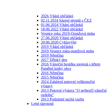
2026 Vítání občánků
02.11.2024 Sázení stromů s ČEZ
01.06.2024 Vítání občánků
18.06.2022 Vítání občánků
Vesnice roku 2019-Oranžová stuha
27.06.2020 Vítání občánků
20.06.2020 Cyklovýlet
2019 Vítání občánků
2019 Vesnice roku-oranžová stuha
2019 Němčina
2017 Dětský den
2016 Vánoční besídka spojená s křtem
Pamětní knihy obce
2016 Němčina
2015 Němčina
2014 Zahájení putovní velikonoční
výstavy
2013 Putovní výstava "O nejhezčí vánoční
ozdobu"
2013 Podzimní suchá vazba
Letní slavnosti