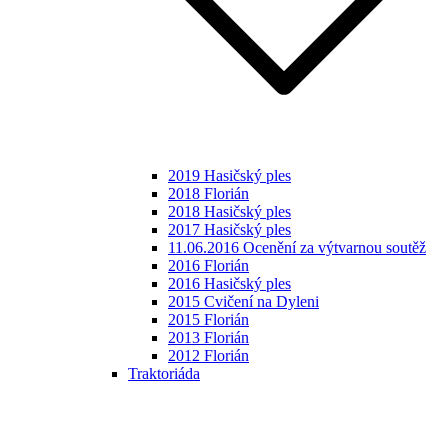
2019 Hasičský ples
2018 Florián
2018 Hasičský ples
2017 Hasičský ples
11.06.2016 Ocenění za výtvarnou soutěž
2016 Florián
2016 Hasičský ples
2015 Cvičení na Dyleni
2015 Florián
2013 Florián
2012 Florián
Traktoriáda