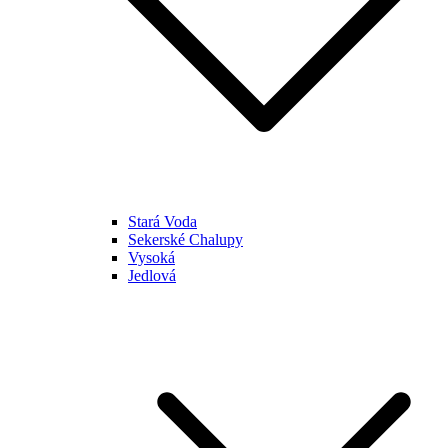
Stará Voda
Sekerské Chalupy
Vysoká
Jedlová