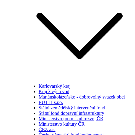
Karlovarský kraj
Kraj živých vod
Mariánskolázeňsko - dobrovolný svazek obcí
EUTIT s.r.o.
Státní zemědělský intervenční fond
Státní fond dopravní infrastruktury
Ministerstvo pro místní rozvoj ČR
Ministerstvo kultury ČR
ČEZ a.s.
Česko-německý fond budoucnosti