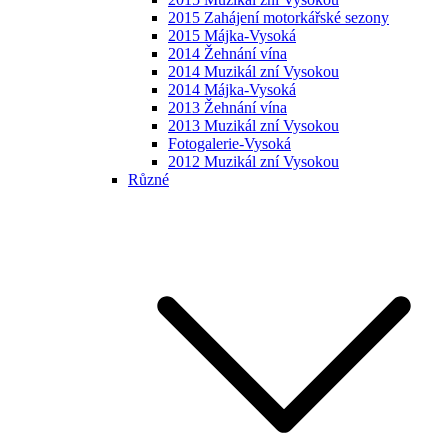
2015 Zahájení motorkářské sezony
2015 Májka-Vysoká
2014 Žehnání vína
2014 Muzikál zní Vysokou
2014 Májka-Vysoká
2013 Žehnání vína
2013 Muzikál zní Vysokou
Fotogalerie-Vysoká
2012 Muzikál zní Vysokou
Různé