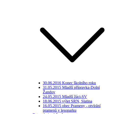
30.06.2016 Konec školního roku
31.05.2015 Mladší přípravka-Dolní
Žandov
24.05.2015 Mladší žáci-SV
18.06.2015 výlet SRN, Slatina
16.05.2015 obec Prameny - otvírání
pramenů v lesoparku