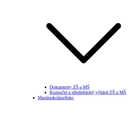
Dokumenty ZŠ a MŠ
Rozpočet a střednědobý výhled ZŠ a MŠ
Mariánskolázeňsko