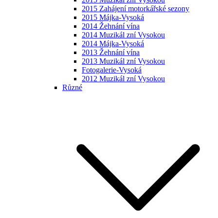
2015 Zahájení motorkářské sezony
2015 Májka-Vysoká
2014 Žehnání vína
2014 Muzikál zní Vysokou
2014 Májka-Vysoká
2013 Žehnání vína
2013 Muzikál zní Vysokou
Fotogalerie-Vysoká
2012 Muzikál zní Vysokou
Různé