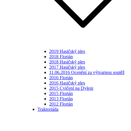
2019 Hasičský ples
2018 Florián
2018 Hasičský ples
2017 Hasičský ples
11.06.2016 Ocenění za výtvarnou soutěž
2016 Florián
2016 Hasičský ples
2015 Cvičení na Dyleni
2015 Florián
2013 Florián
2012 Florián
Traktoriáda