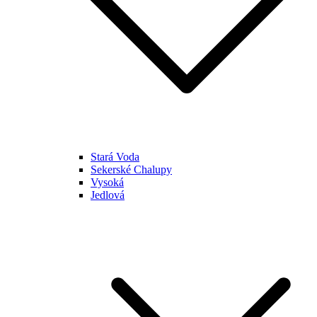
Stará Voda
Sekerské Chalupy
Vysoká
Jedlová