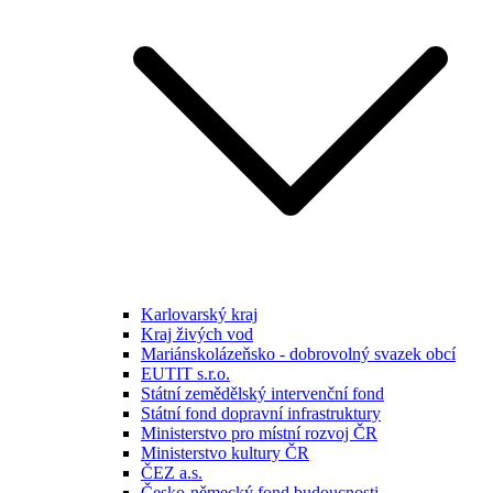
Karlovarský kraj
Kraj živých vod
Mariánskolázeňsko - dobrovolný svazek obcí
EUTIT s.r.o.
Státní zemědělský intervenční fond
Státní fond dopravní infrastruktury
Ministerstvo pro místní rozvoj ČR
Ministerstvo kultury ČR
ČEZ a.s.
Česko-německý fond budoucnosti