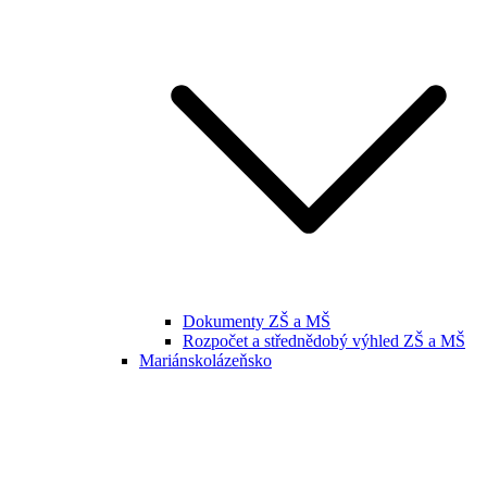
Dokumenty ZŠ a MŠ
Rozpočet a střednědobý výhled ZŠ a MŠ
Mariánskolázeňsko