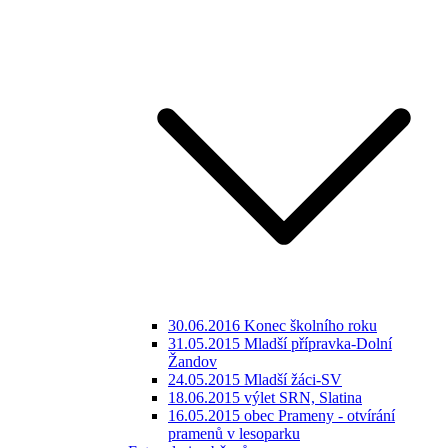
30.06.2016 Konec školního roku
31.05.2015 Mladší přípravka-Dolní
Žandov
24.05.2015 Mladší žáci-SV
18.06.2015 výlet SRN, Slatina
16.05.2015 obec Prameny - otvírání
pramenů v lesoparku