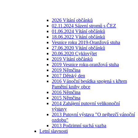
2026 Vítání občánků
02.11.2024 Sázení stromů s ČEZ
01.06.2024 Vítání občánků
18.06.2022 Vítání občánků
Vesnice roku 2019-Oranžová stuha
27.06.2020 Vítání občánků
20.06.2020 Cyklovýlet
2019 Vítání občánků
2019 Vesnice roku-oranžová stuha
2019 Němčina
2017 Dětský den
2016 Vánoční besídka spojená s křtem
Pamětní knihy obce
2016 Němčina
2015 Němčina
2014 Zahájení putovní velikonoční
výstavy
2013 Putovní výstava "O nejhezčí vánoční
ozdobu"
2013 Podzimní suchá vazba
Letní slavnosti