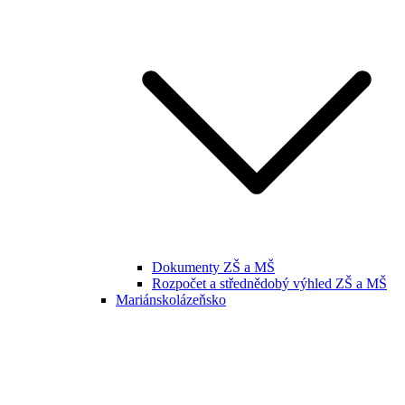
Dokumenty ZŠ a MŠ
Rozpočet a střednědobý výhled ZŠ a MŠ
Mariánskolázeňsko