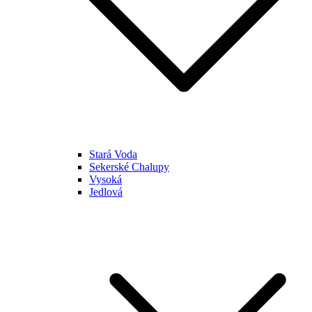
Stará Voda
Sekerské Chalupy
Vysoká
Jedlová