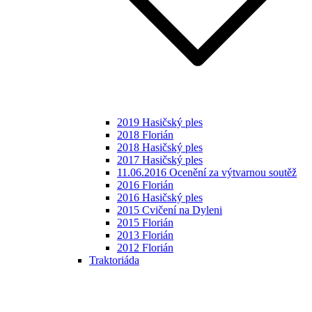
2019 Hasičský ples
2018 Florián
2018 Hasičský ples
2017 Hasičský ples
11.06.2016 Ocenění za výtvarnou soutěž
2016 Florián
2016 Hasičský ples
2015 Cvičení na Dyleni
2015 Florián
2013 Florián
2012 Florián
Traktoriáda