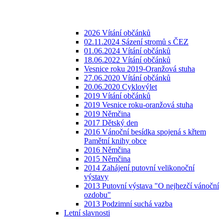
2026 Vítání občánků
02.11.2024 Sázení stromů s ČEZ
01.06.2024 Vítání občánků
18.06.2022 Vítání občánků
Vesnice roku 2019-Oranžová stuha
27.06.2020 Vítání občánků
20.06.2020 Cyklovýlet
2019 Vítání občánků
2019 Vesnice roku-oranžová stuha
2019 Němčina
2017 Dětský den
2016 Vánoční besídka spojená s křtem
Pamětní knihy obce
2016 Němčina
2015 Němčina
2014 Zahájení putovní velikonoční
výstavy
2013 Putovní výstava "O nejhezčí vánoční
ozdobu"
2013 Podzimní suchá vazba
Letní slavnosti