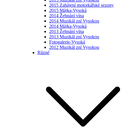
2015 Zahájení motorkářské sezony
2015 Májka-Vysoká
2014 Žehnání vína
2014 Muzikál zní Vysokou
2014 Májka-Vysoká
2013 Žehnání vína
2013 Muzikál zní Vysokou
Fotogalerie-Vysoká
2012 Muzikál zní Vysokou
Různé