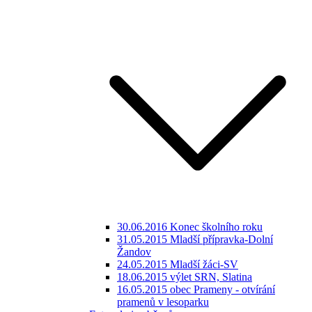
30.06.2016 Konec školního roku
31.05.2015 Mladší přípravka-Dolní
Žandov
24.05.2015 Mladší žáci-SV
18.06.2015 výlet SRN, Slatina
16.05.2015 obec Prameny - otvírání
pramenů v lesoparku