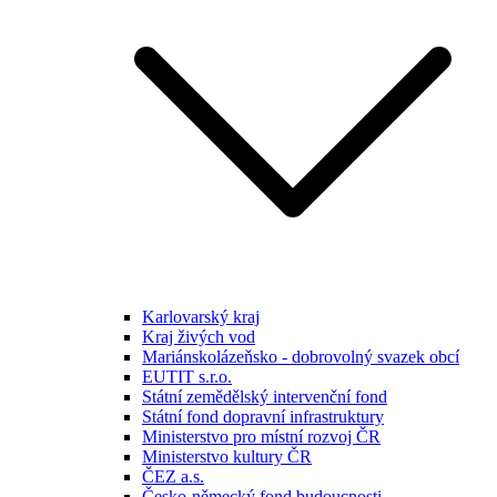
Karlovarský kraj
Kraj živých vod
Mariánskolázeňsko - dobrovolný svazek obcí
EUTIT s.r.o.
Státní zemědělský intervenční fond
Státní fond dopravní infrastruktury
Ministerstvo pro místní rozvoj ČR
Ministerstvo kultury ČR
ČEZ a.s.
Česko-německý fond budoucnosti