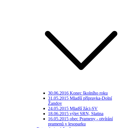
30.06.2016 Konec školního roku
31.05.2015 Mladší přípravka-Dolní
Žandov
24.05.2015 Mladší žáci-SV
18.06.2015 výlet SRN, Slatina
16.05.2015 obec Prameny - otvírání
pramenů v lesoparku