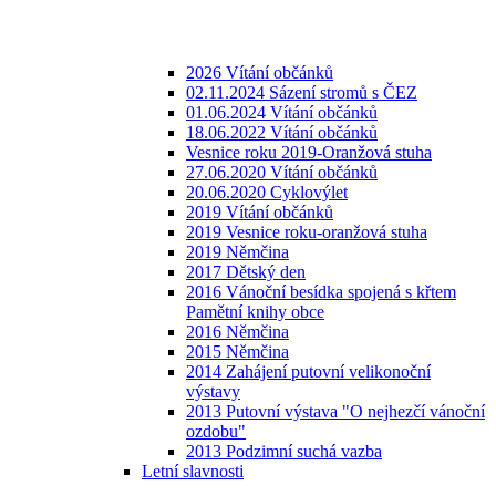
2026 Vítání občánků
02.11.2024 Sázení stromů s ČEZ
01.06.2024 Vítání občánků
18.06.2022 Vítání občánků
Vesnice roku 2019-Oranžová stuha
27.06.2020 Vítání občánků
20.06.2020 Cyklovýlet
2019 Vítání občánků
2019 Vesnice roku-oranžová stuha
2019 Němčina
2017 Dětský den
2016 Vánoční besídka spojená s křtem
Pamětní knihy obce
2016 Němčina
2015 Němčina
2014 Zahájení putovní velikonoční
výstavy
2013 Putovní výstava "O nejhezčí vánoční
ozdobu"
2013 Podzimní suchá vazba
Letní slavnosti