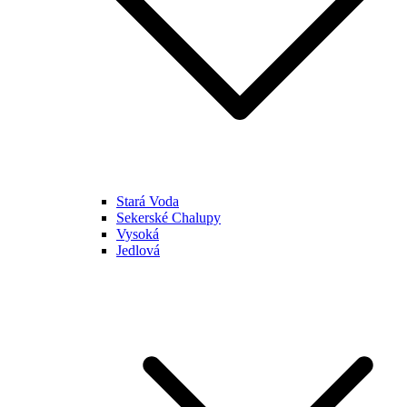
Stará Voda
Sekerské Chalupy
Vysoká
Jedlová