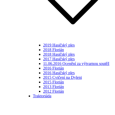
2019 Hasičský ples
2018 Florián
2018 Hasičský ples
2017 Hasičský ples
11.06.2016 Ocenění za výtvarnou soutěž
2016 Florián
2016 Hasičský ples
2015 Cvičení na Dyleni
2015 Florián
2013 Florián
2012 Florián
Traktoriáda