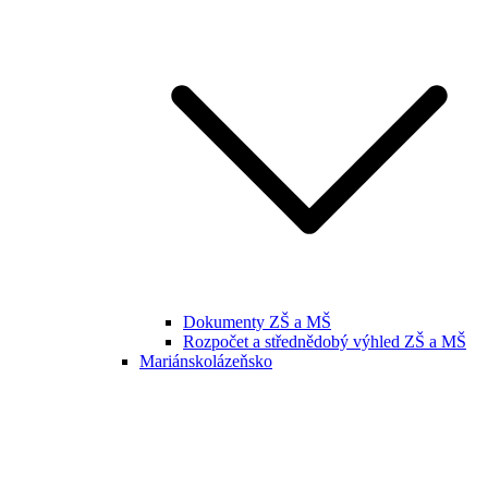
Dokumenty ZŠ a MŠ
Rozpočet a střednědobý výhled ZŠ a MŠ
Mariánskolázeňsko