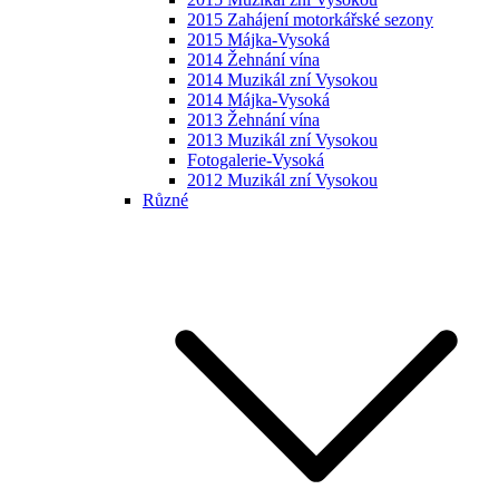
2015 Zahájení motorkářské sezony
2015 Májka-Vysoká
2014 Žehnání vína
2014 Muzikál zní Vysokou
2014 Májka-Vysoká
2013 Žehnání vína
2013 Muzikál zní Vysokou
Fotogalerie-Vysoká
2012 Muzikál zní Vysokou
Různé