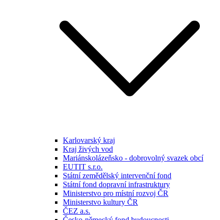
Karlovarský kraj
Kraj živých vod
Mariánskolázeňsko - dobrovolný svazek obcí
EUTIT s.r.o.
Státní zemědělský intervenční fond
Státní fond dopravní infrastruktury
Ministerstvo pro místní rozvoj ČR
Ministerstvo kultury ČR
ČEZ a.s.
Česko-německý fond budoucnosti