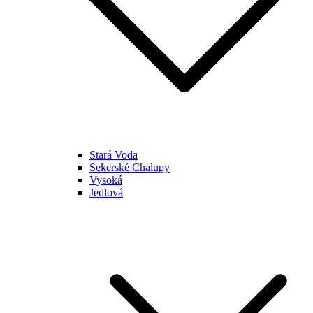
Stará Voda
Sekerské Chalupy
Vysoká
Jedlová