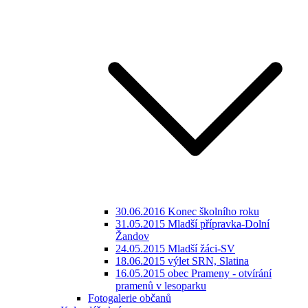
30.06.2016 Konec školního roku
31.05.2015 Mladší přípravka-Dolní
Žandov
24.05.2015 Mladší žáci-SV
18.06.2015 výlet SRN, Slatina
16.05.2015 obec Prameny - otvírání
pramenů v lesoparku
Fotogalerie občanů