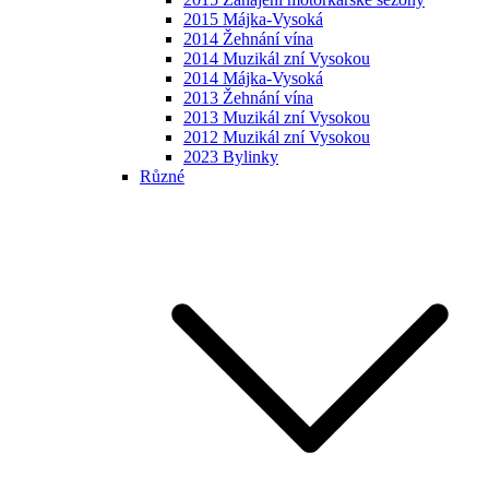
2015 Májka-Vysoká
2014 Žehnání vína
2014 Muzikál zní Vysokou
2014 Májka-Vysoká
2013 Žehnání vína
2013 Muzikál zní Vysokou
2012 Muzikál zní Vysokou
2023 Bylinky
Různé