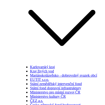
Karlovarský kraj
Kraj živých vod
Mariánskolázeňsko - dobrovolný svazek obcí
EUTIT s.r.o.
Státní zemědělský intervenční fond
Státní fond dopravní infrastruktury
Ministerstvo pro místní rozvoj ČR
Ministerstvo kultury ČR
ČEZ a.s.
Česko-německý fond budoucnosti