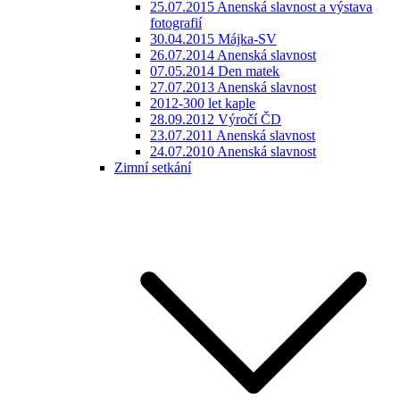
25.07.2015 Anenská slavnost a výstava
fotografií
30.04.2015 Májka-SV
26.07.2014 Anenská slavnost
07.05.2014 Den matek
27.07.2013 Anenská slavnost
2012-300 let kaple
28.09.2012 Výročí ČD
23.07.2011 Anenská slavnost
24.07.2010 Anenská slavnost
Zimní setkání