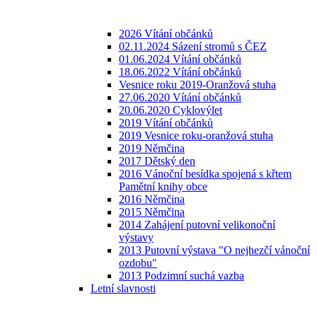
2026 Vítání občánků
02.11.2024 Sázení stromů s ČEZ
01.06.2024 Vítání občánků
18.06.2022 Vítání občánků
Vesnice roku 2019-Oranžová stuha
27.06.2020 Vítání občánků
20.06.2020 Cyklovýlet
2019 Vítání občánků
2019 Vesnice roku-oranžová stuha
2019 Němčina
2017 Dětský den
2016 Vánoční besídka spojená s křtem
Pamětní knihy obce
2016 Němčina
2015 Němčina
2014 Zahájení putovní velikonoční
výstavy
2013 Putovní výstava "O nejhezčí vánoční
ozdobu"
2013 Podzimní suchá vazba
Letní slavnosti