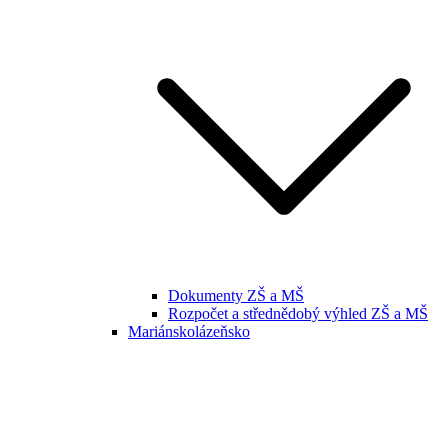
Dokumenty ZŠ a MŠ
Rozpočet a střednědobý výhled ZŠ a MŠ
Mariánskolázeňsko