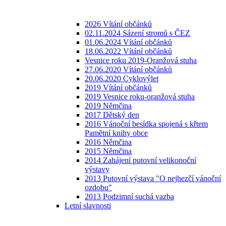
2026 Vítání občánků
02.11.2024 Sázení stromů s ČEZ
01.06.2024 Vítání občánků
18.06.2022 Vítání občánků
Vesnice roku 2019-Oranžová stuha
27.06.2020 Vítání občánků
20.06.2020 Cyklovýlet
2019 Vítání občánků
2019 Vesnice roku-oranžová stuha
2019 Němčina
2017 Dětský den
2016 Vánoční besídka spojená s křtem
Pamětní knihy obce
2016 Němčina
2015 Němčina
2014 Zahájení putovní velikonoční
výstavy
2013 Putovní výstava "O nejhezčí vánoční
ozdobu"
2013 Podzimní suchá vazba
Letní slavnosti