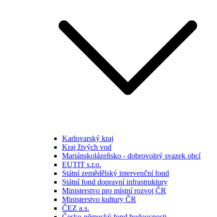
Karlovarský kraj
Kraj živých vod
Mariánskolázeňsko - dobrovolný svazek obcí
EUTIT s.r.o.
Státní zemědělský intervenční fond
Státní fond dopravní infrastruktury
Ministerstvo pro místní rozvoj ČR
Ministerstvo kultury ČR
ČEZ a.s.
Česko-německý fond budoucnosti