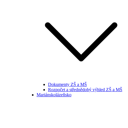
Dokumenty ZŠ a MŠ
Rozpočet a střednědobý výhled ZŠ a MŠ
Mariánskolázeňsko