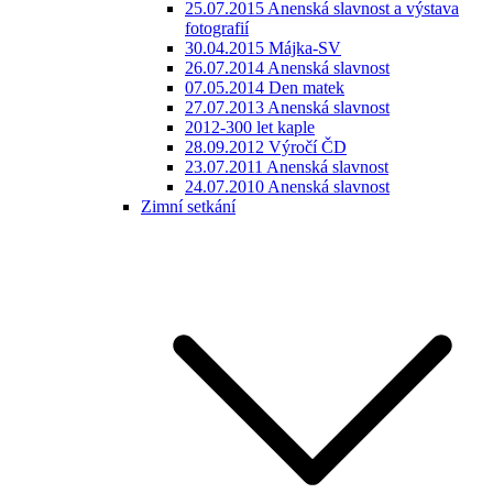
25.07.2015 Anenská slavnost a výstava
fotografií
30.04.2015 Májka-SV
26.07.2014 Anenská slavnost
07.05.2014 Den matek
27.07.2013 Anenská slavnost
2012-300 let kaple
28.09.2012 Výročí ČD
23.07.2011 Anenská slavnost
24.07.2010 Anenská slavnost
Zimní setkání