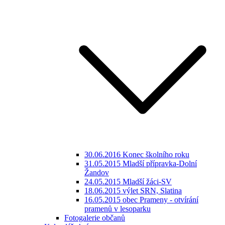
30.06.2016 Konec školního roku
31.05.2015 Mladší přípravka-Dolní
Žandov
24.05.2015 Mladší žáci-SV
18.06.2015 výlet SRN, Slatina
16.05.2015 obec Prameny - otvírání
pramenů v lesoparku
Fotogalerie občanů