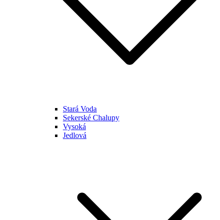
Stará Voda
Sekerské Chalupy
Vysoká
Jedlová