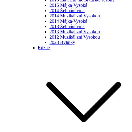
2015 Májka-Vysoká
2014 Žehnání vína
2014 Muzikál zní Vysokou
2014 Májka-Vysoká
2013 Žehnání vína
2013 Muzikál zní Vysokou
2012 Muzikál zní Vysokou
2023 Bylinky
Různé