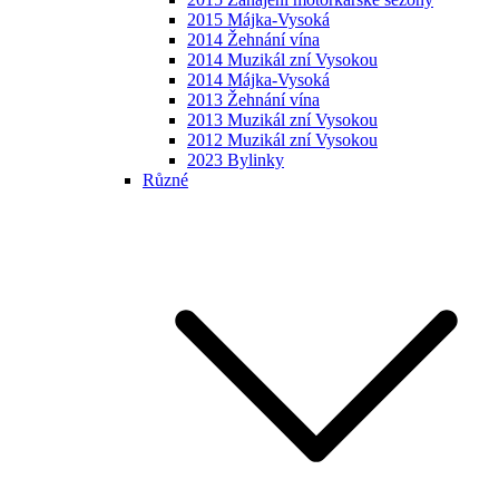
2015 Májka-Vysoká
2014 Žehnání vína
2014 Muzikál zní Vysokou
2014 Májka-Vysoká
2013 Žehnání vína
2013 Muzikál zní Vysokou
2012 Muzikál zní Vysokou
2023 Bylinky
Různé