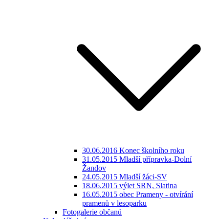
30.06.2016 Konec školního roku
31.05.2015 Mladší přípravka-Dolní
Žandov
24.05.2015 Mladší žáci-SV
18.06.2015 výlet SRN, Slatina
16.05.2015 obec Prameny - otvírání
pramenů v lesoparku
Fotogalerie občanů