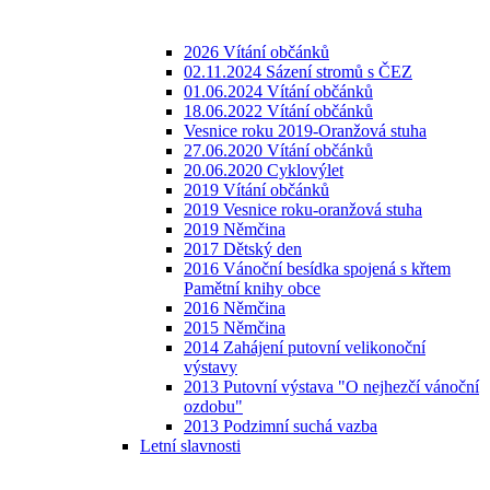
2026 Vítání občánků
02.11.2024 Sázení stromů s ČEZ
01.06.2024 Vítání občánků
18.06.2022 Vítání občánků
Vesnice roku 2019-Oranžová stuha
27.06.2020 Vítání občánků
20.06.2020 Cyklovýlet
2019 Vítání občánků
2019 Vesnice roku-oranžová stuha
2019 Němčina
2017 Dětský den
2016 Vánoční besídka spojená s křtem
Pamětní knihy obce
2016 Němčina
2015 Němčina
2014 Zahájení putovní velikonoční
výstavy
2013 Putovní výstava "O nejhezčí vánoční
ozdobu"
2013 Podzimní suchá vazba
Letní slavnosti