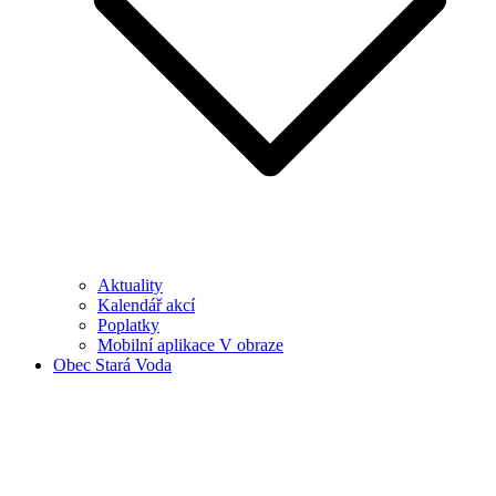
Aktuality
Kalendář akcí
Poplatky
Mobilní aplikace V obraze
Obec Stará Voda