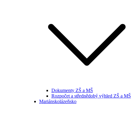
Dokumenty ZŠ a MŠ
Rozpočet a střednědobý výhled ZŠ a MŠ
Mariánskolázeňsko