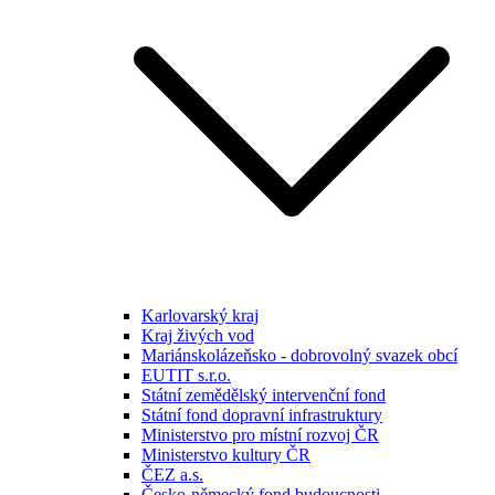
Karlovarský kraj
Kraj živých vod
Mariánskolázeňsko - dobrovolný svazek obcí
EUTIT s.r.o.
Státní zemědělský intervenční fond
Státní fond dopravní infrastruktury
Ministerstvo pro místní rozvoj ČR
Ministerstvo kultury ČR
ČEZ a.s.
Česko-německý fond budoucnosti