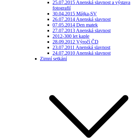
25.07.2015 Anenská slavnost a výstava
fotografií
30.04.2015 Májka-SV
26.07.2014 Anenská slavnost
07.05.2014 Den matek
27.07.2013 Anenská slavnost
2012-300 let kaple
28.09.2012 Výročí ČD
23.07.2011 Anenská slavnost
24.07.2010 Anenská slavnost
Zimní setkání