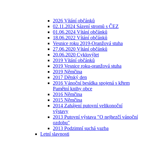
2026 Vítání občánků
02.11.2024 Sázení stromů s ČEZ
01.06.2024 Vítání občánků
18.06.2022 Vítání občánků
Vesnice roku 2019-Oranžová stuha
27.06.2020 Vítání občánků
20.06.2020 Cyklovýlet
2019 Vítání občánků
2019 Vesnice roku-oranžová stuha
2019 Němčina
2017 Dětský den
2016 Vánoční besídka spojená s křtem
Pamětní knihy obce
2016 Němčina
2015 Němčina
2014 Zahájení putovní velikonoční
výstavy
2013 Putovní výstava "O nejhezčí vánoční
ozdobu"
2013 Podzimní suchá vazba
Letní slavnosti