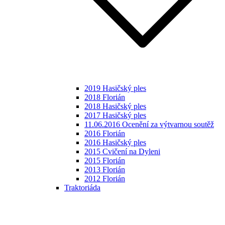
2019 Hasičský ples
2018 Florián
2018 Hasičský ples
2017 Hasičský ples
11.06.2016 Ocenění za výtvarnou soutěž
2016 Florián
2016 Hasičský ples
2015 Cvičení na Dyleni
2015 Florián
2013 Florián
2012 Florián
Traktoriáda