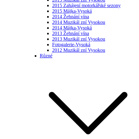
2015 Zahájení motorkářské sezony
2015 Májka-Vysoká
2014 Žehnání vína
2014 Muzikál zní Vysokou
2014 Májka-Vysoká
2013 Žehnání vína
2013 Muzikál zní Vysokou
Fotogalerie-Vysoká
2012 Muzikál zní Vysokou
Různé