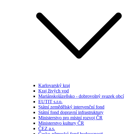
Karlovarský kraj
Kraj živých vod
Mariánskolázeňsko - dobrovolný svazek obcí
EUTIT s.r.o.
Státní zemědělský intervenční fond
Státní fond dopravní infrastruktury
Ministerstvo pro místní rozvoj ČR
Ministerstvo kultury ČR
ČEZ a.s.
Česko-německý fond budoucnosti