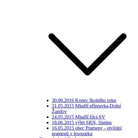
30.06.2016 Konec školního roku
31.05.2015 Mladší přípravka-Dolní
Žandov
24.05.2015 Mladší žáci-SV
18.06.2015 výlet SRN, Slatina
16.05.2015 obec Prameny - otvírání
pramenů v lesoparku