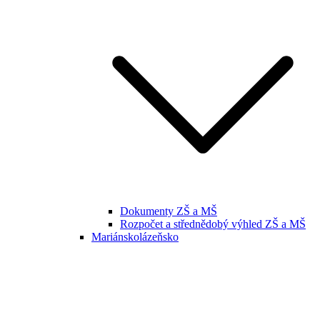
Dokumenty ZŠ a MŠ
Rozpočet a střednědobý výhled ZŠ a MŠ
Mariánskolázeňsko