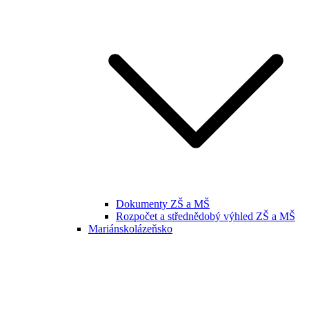
Dokumenty ZŠ a MŠ
Rozpočet a střednědobý výhled ZŠ a MŠ
Mariánskolázeňsko