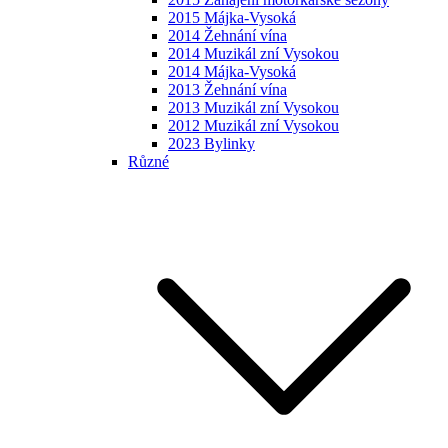
2015 Májka-Vysoká
2014 Žehnání vína
2014 Muzikál zní Vysokou
2014 Májka-Vysoká
2013 Žehnání vína
2013 Muzikál zní Vysokou
2012 Muzikál zní Vysokou
2023 Bylinky
Různé