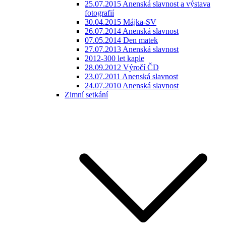
25.07.2015 Anenská slavnost a výstava
fotografií
30.04.2015 Májka-SV
26.07.2014 Anenská slavnost
07.05.2014 Den matek
27.07.2013 Anenská slavnost
2012-300 let kaple
28.09.2012 Výročí ČD
23.07.2011 Anenská slavnost
24.07.2010 Anenská slavnost
Zimní setkání