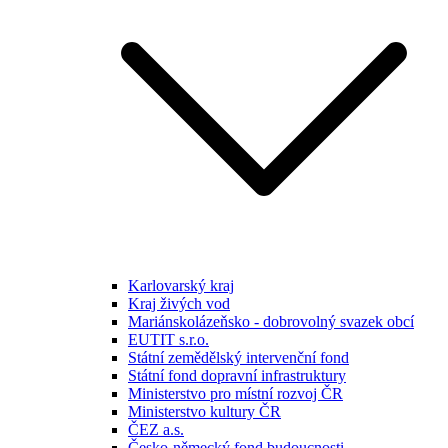
Karlovarský kraj
Kraj živých vod
Mariánskolázeňsko - dobrovolný svazek obcí
EUTIT s.r.o.
Státní zemědělský intervenční fond
Státní fond dopravní infrastruktury
Ministerstvo pro místní rozvoj ČR
Ministerstvo kultury ČR
ČEZ a.s.
Česko-německý fond budoucnosti