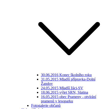
30.06.2016 Konec školního roku
31.05.2015 Mladší přípravka-Dolní
Žandov
24.05.2015 Mladší žáci-SV
18.06.2015 výlet SRN, Slatina
16.05.2015 obec Prameny - otvírání
pramenů v lesoparku
Fotogalerie občanů