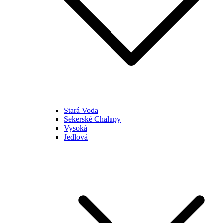
Stará Voda
Sekerské Chalupy
Vysoká
Jedlová