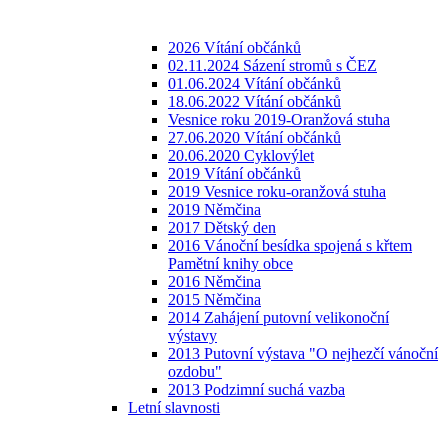
2026 Vítání občánků
02.11.2024 Sázení stromů s ČEZ
01.06.2024 Vítání občánků
18.06.2022 Vítání občánků
Vesnice roku 2019-Oranžová stuha
27.06.2020 Vítání občánků
20.06.2020 Cyklovýlet
2019 Vítání občánků
2019 Vesnice roku-oranžová stuha
2019 Němčina
2017 Dětský den
2016 Vánoční besídka spojená s křtem
Pamětní knihy obce
2016 Němčina
2015 Němčina
2014 Zahájení putovní velikonoční
výstavy
2013 Putovní výstava "O nejhezčí vánoční
ozdobu"
2013 Podzimní suchá vazba
Letní slavnosti