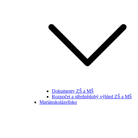
Dokumenty ZŠ a MŠ
Rozpočet a střednědobý výhled ZŠ a MŠ
Mariánskolázeňsko