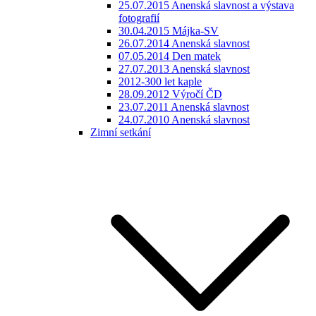
25.07.2015 Anenská slavnost a výstava
fotografií
30.04.2015 Májka-SV
26.07.2014 Anenská slavnost
07.05.2014 Den matek
27.07.2013 Anenská slavnost
2012-300 let kaple
28.09.2012 Výročí ČD
23.07.2011 Anenská slavnost
24.07.2010 Anenská slavnost
Zimní setkání