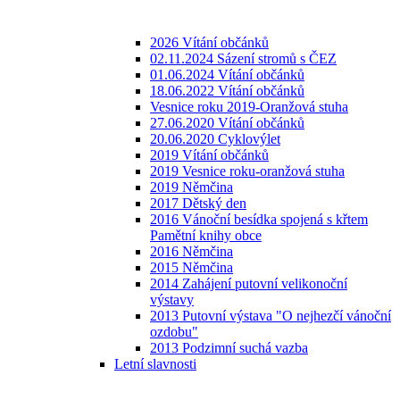
2026 Vítání občánků
02.11.2024 Sázení stromů s ČEZ
01.06.2024 Vítání občánků
18.06.2022 Vítání občánků
Vesnice roku 2019-Oranžová stuha
27.06.2020 Vítání občánků
20.06.2020 Cyklovýlet
2019 Vítání občánků
2019 Vesnice roku-oranžová stuha
2019 Němčina
2017 Dětský den
2016 Vánoční besídka spojená s křtem
Pamětní knihy obce
2016 Němčina
2015 Němčina
2014 Zahájení putovní velikonoční
výstavy
2013 Putovní výstava "O nejhezčí vánoční
ozdobu"
2013 Podzimní suchá vazba
Letní slavnosti