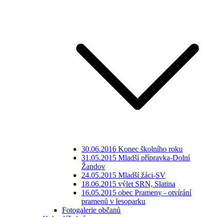
30.06.2016 Konec školního roku
31.05.2015 Mladší přípravka-Dolní
Žandov
24.05.2015 Mladší žáci-SV
18.06.2015 výlet SRN, Slatina
16.05.2015 obec Prameny - otvírání
pramenů v lesoparku
Fotogalerie občanů