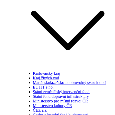
Karlovarský kraj
Kraj živých vod
Mariánskolázeňsko - dobrovolný svazek obcí
EUTIT s.r.o.
Státní zemědělský intervenční fond
Státní fond dopravní infrastruktury
Ministerstvo pro místní rozvoj ČR
Ministerstvo kultury ČR
ČEZ a.s.
Česko-německý fond budoucnosti