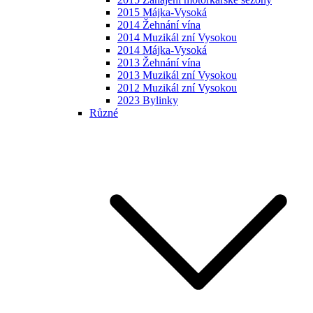
2015 Májka-Vysoká
2014 Žehnání vína
2014 Muzikál zní Vysokou
2014 Májka-Vysoká
2013 Žehnání vína
2013 Muzikál zní Vysokou
2012 Muzikál zní Vysokou
2023 Bylinky
Různé