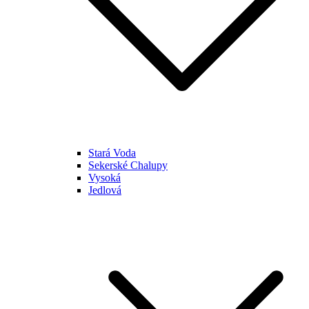
Stará Voda
Sekerské Chalupy
Vysoká
Jedlová